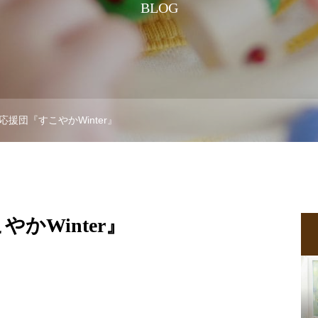
BLOG
応援団『すこやかWinter』
かWinter』