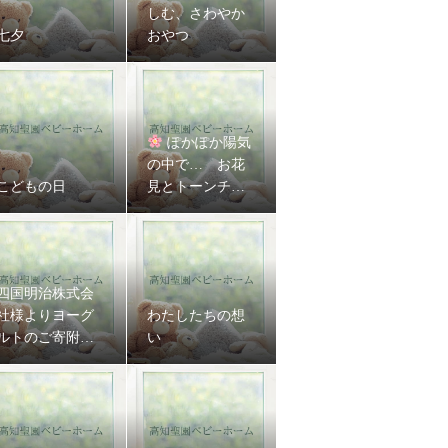
しむ、さわやか
七夕
おやつ
ぽかぽか陽気
の中で… お花
こどもの日
見とトーンチャ
イム演奏会♪
四国明治株式会
社様よりヨーグ
わたしたちの想
ルトのご寄附を
い
いただきました