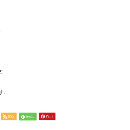
。
。
と
す。
RSS
feedly
Pin it