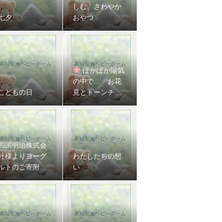
しむ、さわやか
七夕
おやつ
ぽかぽか陽気
の中で… お花
こどもの日
見とトーンチャ
イム演奏会♪
四国明治株式会
社様よりヨーグ
わたしたちの想
ルトのご寄附を
い
いただきました